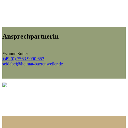
Ansprech­partnerin
Yvonne Sutter
+49 (0) 7563 9090 653
seidabei@heimat-baerenweiler.de