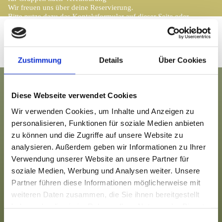
Wir freuen uns über deine Reservierung.
Bitte nutze dazu das Kontaktformular auf dieser Seite oder
telefoniere mit uns: +49 (0) 151 290 712 08
Zustimmung
Details
Über Cookies
Diese Webseite verwendet Cookies
Zeit für guten Kaffee und handgemachte
Wir verwenden Cookies, um Inhalte und Anzeigen zu
Kuchenspezialitäten
personalisieren, Funktionen für soziale Medien anbieten
Im Café Heimat bieten wir wechselnde handgemachte
Kuchen. Sie werden ganz in der Nähe von einer
zu können und die Zugriffe auf unsere Website zu
passionierten Kuchenbäckerin mit Liebe gebacken. Das sieht
analysieren. Außerdem geben wir Informationen zu Ihrer
und schmeckt man! Dazu reichen wir eine Auswahl an
Verwendung unserer Website an unsere Partner für
aromatischen Kaffees, feinen Tees, Schokolade und
Kaltgetränken.
soziale Medien, Werbung und Analysen weiter. Unsere
Partner führen diese Informationen möglicherweise mit
Gutes aus der Nähe, dafür schlägt unser Herz
weiteren Daten zusammen, die Sie ihnen bereitgestellt
Im Café Heimat achten wir darauf, Speisen und Getränke
möglichst aus der näheren Umgebung zu beziehen und alle
haben oder die sie im Rahmen Ihrer Nutzung der Dienste
Lieferanten persönlich zu kennen. Unsere Kuchenbäckerin
gesammelt haben.
Einwilligungsauswahl