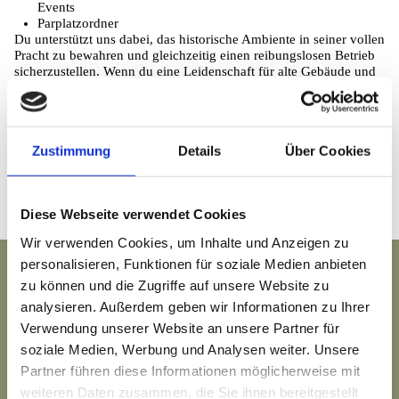
Events
Parplatzordner
Du unterstützt uns dabei, das historische Ambiente in seiner vollen
Pracht zu bewahren und gleichzeitig einen reibungslosen Betrieb
sicherzustellen. Wenn du eine Leidenschaft für alte Gebäude und
ein Auge fürs Detail hast, gerne im Team arbeitest und flexibel bis,
bist du bei uns genau richtig!
Dein Herz schlägt für die Kundenzufriedenheit & tolle Events und
Zustimmung
Details
Über Cookies
Du möchtest in einem innovativen, jungen Unternehmen arbeiten,
dann sende uns bitte Deine vollständigen Bewerbungsunterlagen
an
seidabei@heimat-baerenweiler.de
.
Diese Webseite verwendet Cookies
Wir freuen uns darauf, Dich kennenzulernen!
Wir verwenden Cookies, um Inhalte und Anzeigen zu
personalisieren, Funktionen für soziale Medien anbieten
Ansprech­partnerin
zu können und die Zugriffe auf unsere Website zu
analysieren. Außerdem geben wir Informationen zu Ihrer
Verwendung unserer Website an unsere Partner für
soziale Medien, Werbung und Analysen weiter. Unsere
Yvonne Sutter
Partner führen diese Informationen möglicherweise mit
+49 (0) 7563 9090 653
seidabei@heimat-baerenweiler.de
weiteren Daten zusammen, die Sie ihnen bereitgestellt